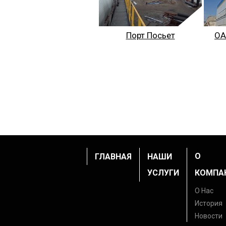
Порт Посьет
ОА
О
ГЛАВНАЯ
НАШИ
УСЛУГИ
КОМПА
О Нас
История
Новости