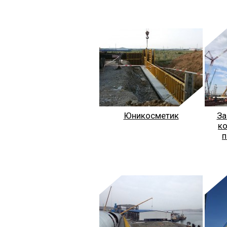
Юникосметик
За
ко
п