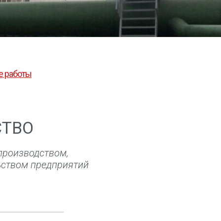
 работы
СТВО
 производством,
ьством предприятий